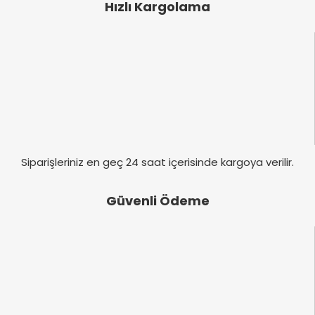
olarak da tavsiye ederim fiyatı da cok uygun..
Hızlı Kargolama
Ürün bilgilerinde hatalar bulunuyor.
İ... A... | 22/12/2019
Ürün fiyatı diğer sitelerden daha pahalı.
Bu ürüne benzer farklı alternatifler olmalı.
Yorum Yaz
Gönder
Siparişleriniz en geç 24 saat içerisinde kargoya verilir.
Güvenli Ödeme