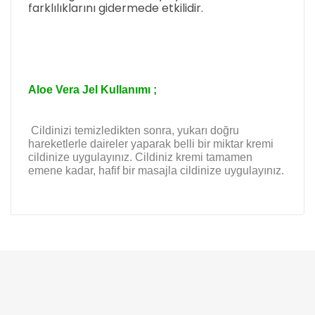
farklılıklarını gidermede etkilidir.
Aloe Vera Jel Kullanımı ;
Cildinizi temizledikten sonra, yukarı doğru
hareketlerle daireler yaparak belli bir miktar kremi
cildinize uygulayınız. Cildiniz kremi tamamen
emene kadar, hafif bir masajla cildinize uygulayınız.
Bu ürünün fiyat bilgisi, resim, ürün açıklamalarında
ve diğer konularda yetersiz gördüğünüz noktaları
öneri formunu kullanarak tarafımıza iletebilirsiniz.
Görüş ve önerileriniz için teşekkür ederiz.
aloe vera jel 50ml talya
ben 2 yıldır kullanıyorum çok memnunum yüzü ve
Ürün resmi kalitesiz, bozuk veya görüntülenemiyor.
dudakları yumuşacık yapıyor ayrıca makyaj bazı
Ürün açıklamasında eksik bilgiler bulunuyor.