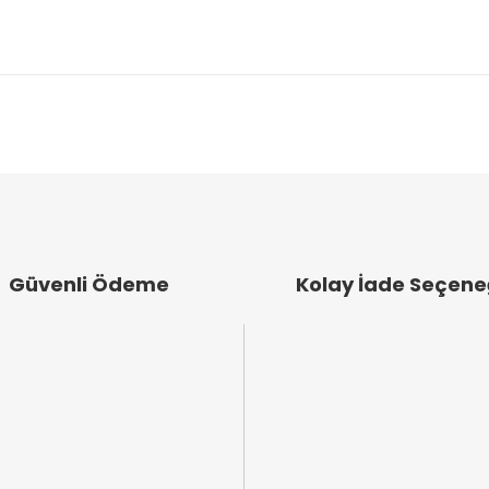
arında ve diğer konularda yetersiz gördüğünüz noktaları öneri formunu k
emiyor.
.
ığa daha yararlı oluyor, bunun yanında saç altı ciltlerinde problem çe
 zamanında 4 5 adet birden almıştım sizde indirim dönemlerinde böyle
Güvenli Ödeme
Kolay İade Seçene
Gönder