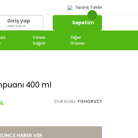
Sipariş Takibi
Giriş yap
Sepetim
veya üye ol
siz
Cinsel
Diğer
r
Sağlık
Ürünler
mpuanı 400 ml
Stok Kodu:
FGHQRVZ7
ELİNCE HABER VER