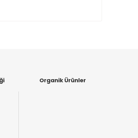
ullanarak tarafımıza iletebilirsiniz.
ken birisi olarak bu ürün ile çok kısa sürede
 toplu alışverişler yapabilirsiniz.
ği
Organik Ürünler