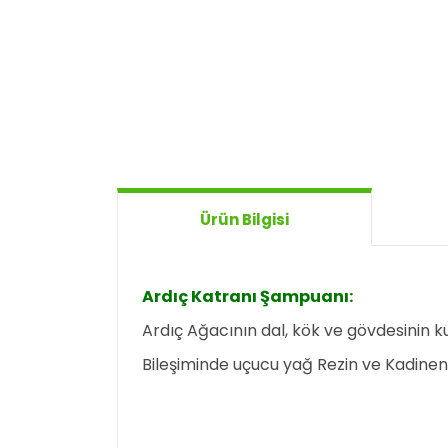
Ürün Bilgisi
Ardıç Katranı Şampuanı:
Ardıç Ağacının dal, kök ve gövdesinin ku
Bileşiminde uçucu yağ Rezin ve Kadinen a