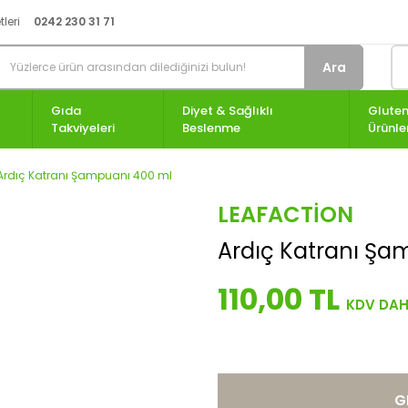
leri
0242 230 31 71
Ara
Gıda
Diyet & Sağlıklı
Gluten
Takviyeleri
Beslenme
Ürünle
Ardıç Katranı Şampuanı 400 ml
LEAFACTION
Ardıç Katranı Şa
110,00 TL
G