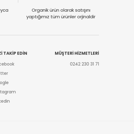
layca
Organik ürün olarak satışını
yaptığımız tüm ürünler orjinaldir
Zİ TAKİP EDİN
MÜŞTERİ HİZMETLERİ
cebook
0242 230 31 71
itter
ogle
stagram
nkedin