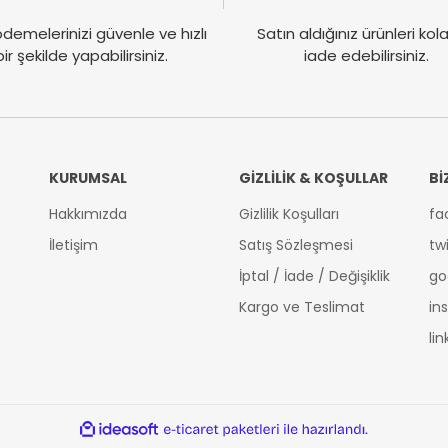
demelerinizi güvenle ve hızlı
Satın aldığınız ürünleri ko
bir şekilde yapabilirsiniz.
iade edebilirsiniz.
KURUMSAL
GİZLİLİK & KOŞULLAR
Bİ
Hakkımızda
Gizlilik Koşulları
fa
İletişim
Satış Sözleşmesi
tw
İptal / İade / Değişiklik
go
Kargo ve Teslimat
in
li
ideasoft
ile
e-