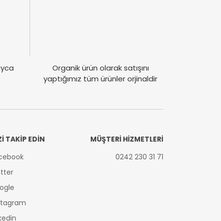
layca
Organik ürün olarak satışını
yaptığımız tüm ürünler orjinaldir
Zİ TAKİP EDİN
MÜŞTERİ HİZMETLERİ
cebook
0242 230 31 71
itter
ogle
stagram
nkedin