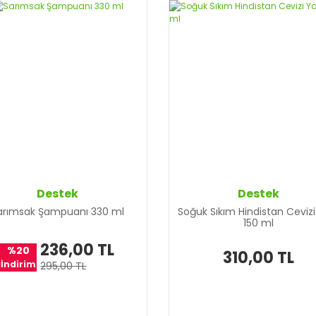
Destek
Destek
arımsak Şampuanı 330 ml
Soğuk Sıkım Hindistan Cevizi
150 ml
236,00 TL
%20
310,00 TL
İndirim
295,00 TL