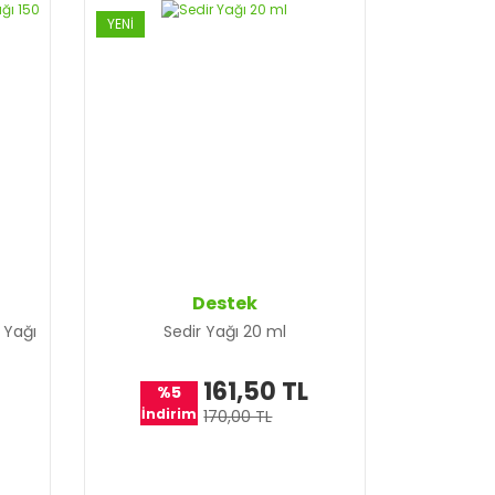
YENİ
Destek
 Yağı
Sedir Yağı 20 ml
161,50 TL
%5
İndirim
170,00 TL