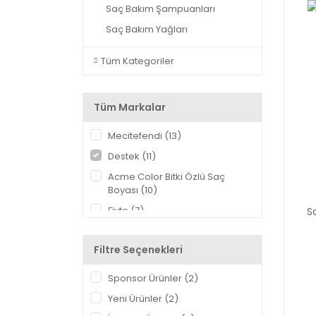
Saç Bakım Şampuanları
Saç Bakım Yağları
Tüm Kategoriler
Tüm Markalar
Mecitefendi (13)
Destek (11)
Acme Color Bitki Özlü Saç
Boyası (10)
Fiyto (7)
S
Talya (7)
Filtre Seçenekleri
Harems (6)
Eagles (4)
Sponsor Ürünler (2)
Habipoğlu (4)
Yeni Ürünler (2)
Softto Plus (3)