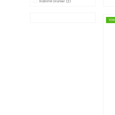
İndirimli Ürünler (2)
Doğacı (2)
Dogalpazar (2)
YENİ
Leafaction (2)
Valensey (2)
Balen (1)
Barcelino (1)
Burçak (1)
Dermaderm (1)
Haccer (1)
Herba Flora (1)
Maia (1)
Mehmet Aydın (1)
TTO (1)
Vita Care (1)