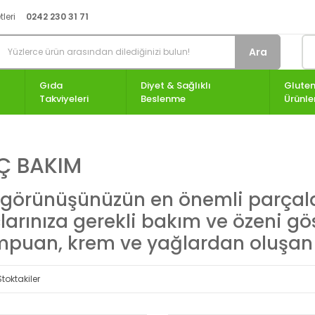
leri
0242 230 31 71
Ara
Gıda
Diyet & Sağlıklı
Gluten
Takviyeleri
Beslenme
Ürünle
Ç BAKIM
 görünüşünüzün en önemli parçala
larınıza gerekli bakım ve özeni gö
puan, krem ve yağlardan oluşan 
Stoktakiler