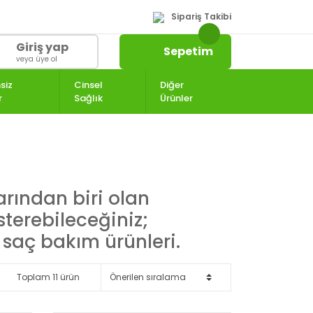
Sipariş Takibi
Giriş yap
Sepetim
veya üye ol
siz
Cinsel
Diğer
r
Sağlık
Ürünler
rından biri olan
sterebileceğiniz;
saç bakım ürünleri.
Toplam 11 ürün