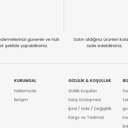
demelerinizi güvenle ve hızlı
Satın aldığınız ürünleri ko
bir şekilde yapabilirsiniz.
iade edebilirsiniz.
KURUMSAL
GİZLİLİK & KOŞULLAR
Bİ
Hakkımızda
Gizlilik Koşulları
fa
İletişim
Satış Sözleşmesi
tw
İptal / İade / Değişiklik
go
Kargo ve Teslimat
in
li