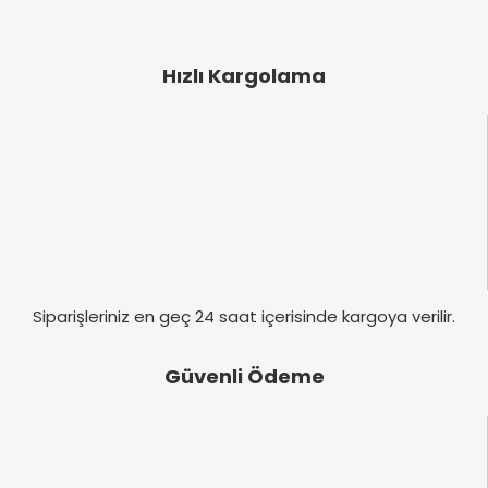
Saç kreminin içerisinde bolca vitaminin bulunması
Ürün resmi kalitesiz, bozuk veya görüntülenemiyor.
hem saçları dinçleştirirken hemde saç yağının
Ürün açıklamasında eksik bilgiler bulunuyor.
oranının ayarlanmasını sağlıyor uzun süredir
Hızlı Kargolama
kullanıyorum, kullanmaya devam edeceğim.
Ürün bilgilerinde hatalar bulunuyor.
Ürün fiyatı diğer sitelerden daha pahalı.
ceren pak | 23/12/2017
Bu ürüne benzer farklı alternatifler olmalı.
Yorum Yaz
Gönder
Siparişleriniz en geç 24 saat içerisinde kargoya verilir.
Güvenli Ödeme