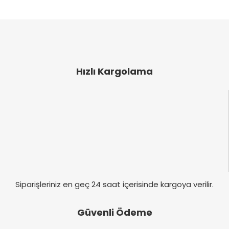
ve diğer konularda yetersiz gördüğünüz noktaları
Bu ürüne ilk yorumu siz yapın!
öneri formunu kullanarak tarafımıza iletebilirsiniz.
Görüş ve önerileriniz için teşekkür ederiz.
Yorum Yaz
Ürün resmi kalitesiz, bozuk veya görüntülenemiyor.
Ürün açıklamasında eksik bilgiler bulunuyor.
Hızlı Kargolama
Ürün bilgilerinde hatalar bulunuyor.
Ürün fiyatı diğer sitelerden daha pahalı.
Bu ürüne benzer farklı alternatifler olmalı.
Gönder
Siparişleriniz en geç 24 saat içerisinde kargoya verilir.
Güvenli Ödeme