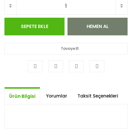
SEPETE EKLE
HEMEN AL
Tavsiye Et
Yorumlar
Taksit Seçenekleri
Ö
Ürün Bilgisi
Bu ürünün fiyat bilgisi, resim, ürün açıklamalarında